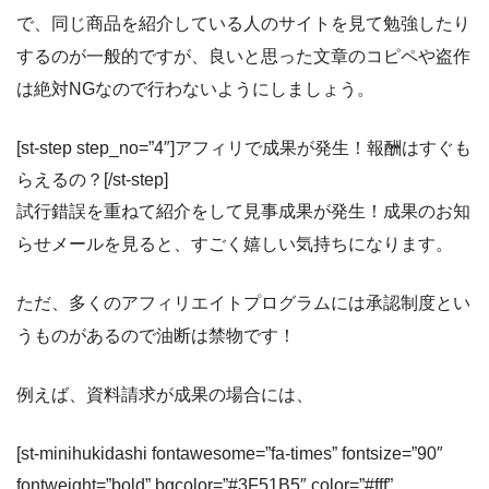
で、同じ商品を紹介している人のサイトを見て勉強したり
するのが一般的ですが、良いと思った文章のコピペや盗作
は絶対NGなので行わないようにしましょう。
[st-step step_no=”4″]アフィリで成果が発生！報酬はすぐも
らえるの？[/st-step]
試行錯誤を重ねて紹介をして見事成果が発生！成果のお知
らせメールを見ると、すごく嬉しい気持ちになります。
ただ、多くのアフィリエイトプログラムには承認制度とい
うものがあるので油断は禁物です！
例えば、資料請求が成果の場合には、
[st-minihukidashi fontawesome=”fa-times” fontsize=”90″
fontweight=”bold” bgcolor=”#3F51B5″ color=”#fff”