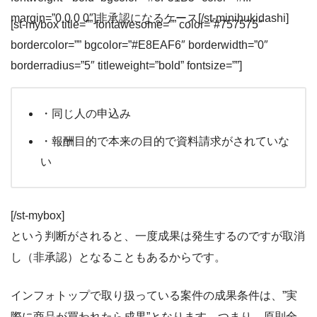
margin=”0 0 0 0″]非承認になるケース[/st-minihukidashi]
[st-mybox title=”” fontawesome=”” color=”#757575″
bordercolor=”” bgcolor=”#E8EAF6″ borderwidth=”0″
borderradius=”5″ titleweight=”bold” fontsize=””]
・同じ人の申込み
・報酬目的で本来の目的で資料請求がされていな
い
[/st-mybox]
という判断がされると、一度成果は発生するのですが取消
し（非承認）となることもあるからです。
インフォトップで取り扱っている案件の成果条件は、”実
際に商品が買われたら成果”となります。
つまり、原則全