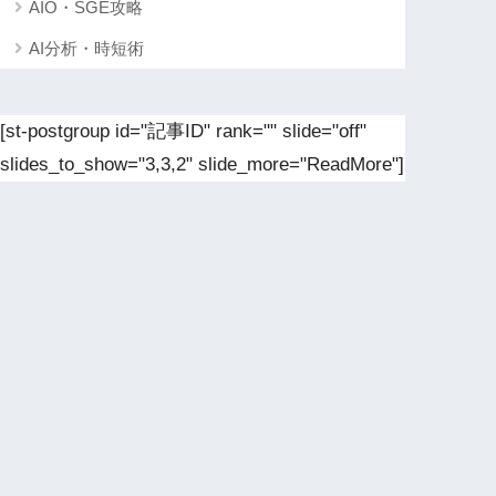
AIO・SGE攻略
AI分析・時短術
[st-postgroup id="記事ID" rank="" slide="off"
slides_to_show="3,3,2" slide_more="ReadMore"]