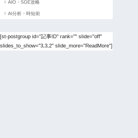
AIO・SGE攻略
AI分析・時短術
[st-postgroup id="記事ID" rank="" slide="off"
slides_to_show="3,3,2" slide_more="ReadMore"]