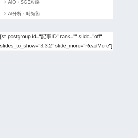
AIO・SGE攻略
AI分析・時短術
[st-postgroup id="記事ID" rank="" slide="off"
slides_to_show="3,3,2" slide_more="ReadMore"]